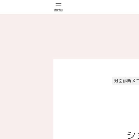
対面診断メ
シ